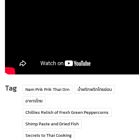
A
c
t
i
v
i
t
i
e
s
Tag
Nam Prik Prik Thai Orn
น้ำพริกพริกไทยอ่อน
P
อาหารไทย
l
a
Chillies Relish of Fresh Green Peppercorns
c
Shimp Paste and Dried Fish
e
s
Secrets to Thai Cooking