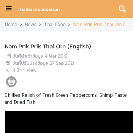
Thailandfoundation
H
Home
News
Thai Food
Nam Prik Prik Thai Orn (English)
o
m
e
Nam Prik Prik Thai Orn (English)
A
วันที่นำเข้าข้อมูล
4 Mar 2015
c
วันที่ปรับปรุงข้อมูล
27 Sep 2021
h
4,344
view
i
e
v
Chillies Relish of Fresh Green Peppercorns, Shimp Paste
e
and Dried Fish
m
e
n
t
s