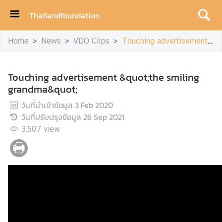
Thailandfoundation
H
Home
News
VDO Clips
Touching advertisement &quot;the smiling grandma&quot;
o
m
e
Touching advertisement &quot;the smiling
grandma&quot;
A
c
วันที่นำเข้าข้อมูล
3 Feb 2020
h
วันที่ปรับปรุงข้อมูล
26 Sep 2021
i
3,507
view
e
v
e
m
e
n
t
s