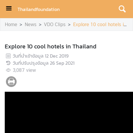
Thailandfoundation
H
Home
News
VDO Clips
Explore 10 cool hotels in Thailand
o
m
e
Explore 10 cool hotels in Thailand
A
วันที่นำเข้าข้อมูล
12 Dec 2019
c
วันที่ปรับปรุงข้อมูล
26 Sep 2021
h
3,087
view
i
e
v
e
m
e
n
t
s