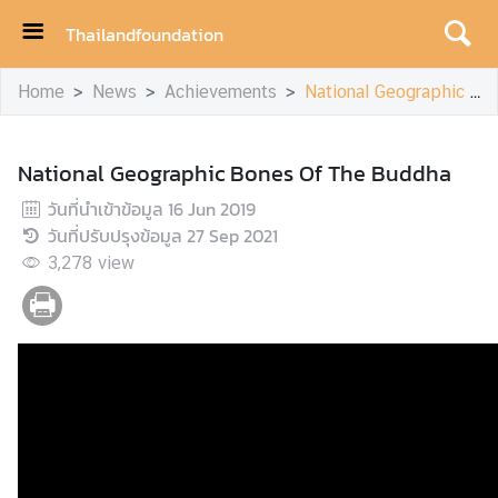
Thailandfoundation
H
Home
News
Achievements
National Geographic Bones Of The Buddha
o
m
e
National Geographic Bones Of The Buddha
A
วันที่นำเข้าข้อมูล
16 Jun 2019
c
วันที่ปรับปรุงข้อมูล
27 Sep 2021
h
3,278
view
i
e
v
e
m
e
n
t
s